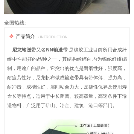
1
/
1
全国热线:
产品简介
/ INTRODUCTION
尼龙输送带
又名
NN输送带
是橡胶工业目前所用合成纤
维中性能好的品种之一，其结构经纬向均为锦纶纤维编
制，用途广的品种，它突出的优点是耐磨性好，强度高，
耐疲劳性好，尼龙帆布做成输送带具有带体薄、强力高，
耐冲击，成槽性好，层间粘合力大，屈挠性优异及使用寿
命长等特点，适用于中长距离、较高载量，高速条件下输
送物料，广泛用于矿山、冶金、建筑、港口等部门。